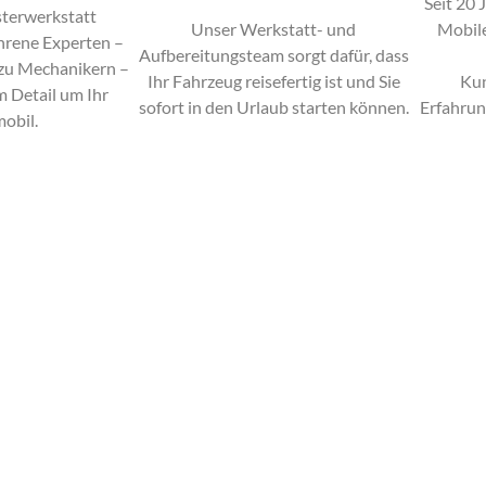
Seit 20 
sterwerkstatt
Unser Werkstatt- und
Mobile
hrene Experten –
Aufbereitungsteam sorgt dafür, dass
 zu Mechanikern –
Ihr Fahrzeug reisefertig ist und Sie
Ku
m Detail um Ihr
sofort in den Urlaub starten können.
Erfahrun
obil.