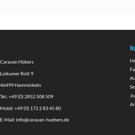
jedes für uns interessante Wohnmobil,  
a
beantwortete uns jede frage ,in allem  es 
D
wurde sich sehr viel Zeit genommen. Es 
f
wurde auch nicht auf Teufel komm raus , 
h
versucht uns was zu verkaufen (das haben 
z
wir auch schon erlebt)... Wir waren mit 
A
allem sehr zufrieden....
f
Na
D
s
H
Caravan Hübers
S
Fa
Loikumer Rott 9
e
An
46499 Hamminkeln
Se
Jo
Tel.: +49 (0) 2852 508 509
An
Mobil: +49 (0) 172 2 83 45 80
E-Mail: info@caravan-huebers.de