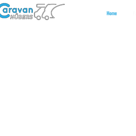
Home
F
Arbeit füllt 
füll
Erleben Sie Freihei