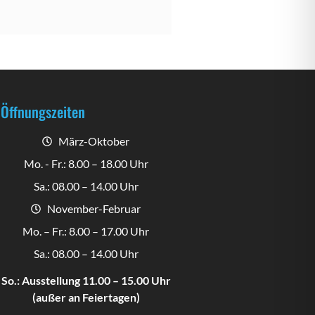
in tolles Team das uns 
mehr offen.Vielen Dank an das gesamte
verkauft hat. Gerne 
Team.Wir kommen sehr gerne 
, Monika & Erik.
wieder????????.Grüße aus KK
Öffnungszeiten
März-Oktober
Mo. - Fr.: 8.00 – 18.00 Uhr
Sa.: 08.00 – 14.00 Uhr
November-Februar
Mo. – Fr.: 8.00 – 17.00 Uhr
Sa.: 08.00 – 14.00 Uhr
So.: Ausstellung 11.00 – 15.00 Uhr
(außer an Feiertagen)