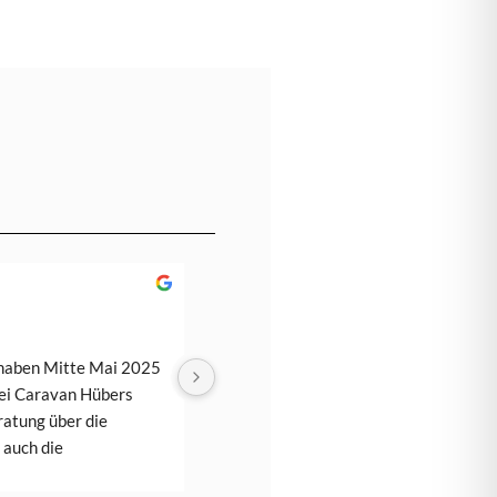
Thomas Jenkes
5 months ago
haben Mitte Mai 2025 
Wir sind sehr zufrieden. Vom ersten 
ei Caravan Hübers 
Kontakt bis zur Übergabe war alles 
atung über die 
perfekt. Es hätte nicht besser sein kön
auch die 
Die Einweisung in unser neues Wohnmo
 TipTop und absolut 
war richtig gut es blieben keine Fragen