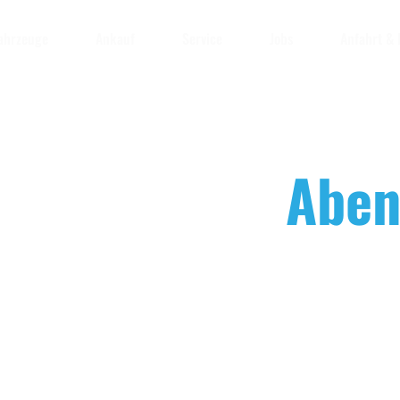
ahrzeuge
Ankauf
Service
Jobs
Anfahrt & 
deine Taschen,
Aben
en deine Seele
t auf vier Rädern
–
geprüfte Reisemobile für jeden Anspruch