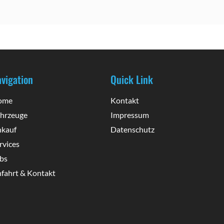
usführlich von Herrn Flock erklärt (vielen 
kompetent. Einfach e
ank nochmal). Alle Fragen wurden 
ein tolles Fahrzeug 
reundlich und geduldig beantwortet. Wir 
wieder. Beste Grüße
aben uns von der ersten Besichtigung bis 
ur Übergabe immer gut betreut gefühlt. 
uch telefonische Nachfragen wurden 
reundlich und kompetent beantwortet. 
vigation
Quick Link
ies haben wir in der Vergangenheit auch 
chon ganz anders erlebt. Fazit: Womo top, 
ome
Kontakt
ervice top,  uneingeschränkt 
hrzeuge
Impressum
mpfehlenswert.
kauf
Datenschutz
rvices
bs
fahrt & Kontakt