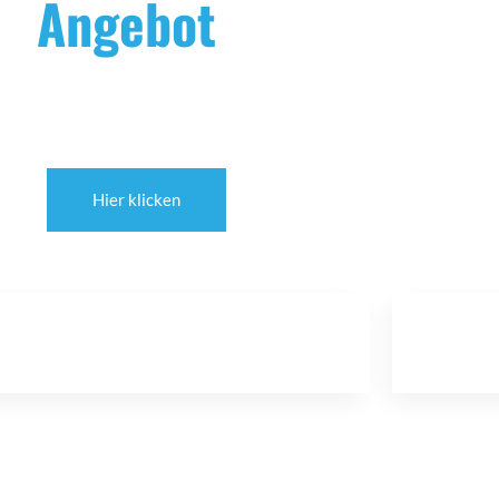
er
Angebot
für Sie
astenwagen, integriert oder teilintegriert, Einzel- oder
s finden Sie das ideale Fahrzeug für Ihre Urlaubsreisen.
Hier klicken